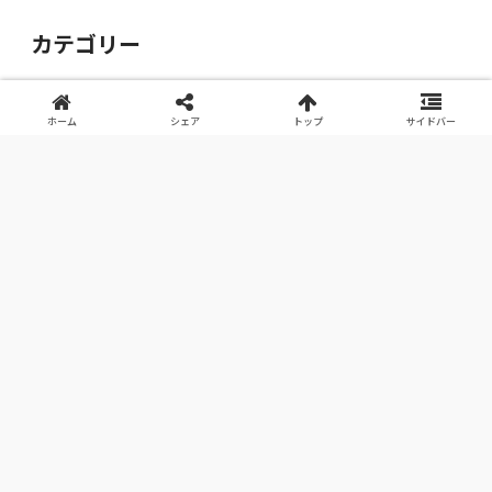
カテゴリー
サプリ
ホーム
シェア
トップ
サイドバー
シューズ
ファッション
医薬品
家電
未分類
本
自分へのご褒美