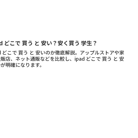
ad どこで 買う と 安い？安く買う 学生？
ad どこで 買う と 安いのか徹底解説。アップルストアや家
販店、ネット通販などを比較し、ipad どこで 買う と 安
かが明確になります。