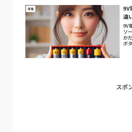
9
家電
違
9
ソ
か
ボ
スポ