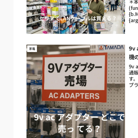
＊
(fu
{b.
{ar
9v
家電
機
9v
通
す。
プ
コ