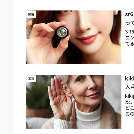
sr
家電
っ
SR
コン
て
k
家電
入
ki
説。
どこ
る