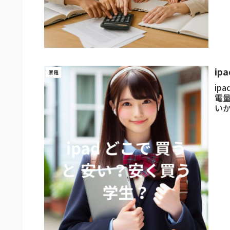
ip
家電
ip
電量
い