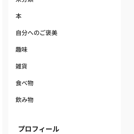
本
自分へのご褒美
趣味
雑貨
食べ物
飲み物
プロフィール