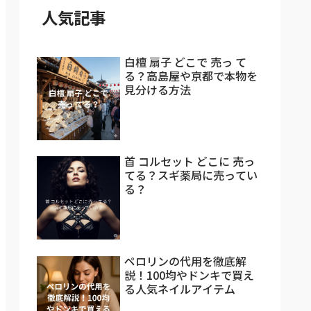
人気記事
白檀 扇子 どこで 売っ て
る？高島屋や京都で本物を
見分ける方法
首 コルセット どこに 売っ
てる？スギ薬局に売ってい
る？
ペロリンの代用を徹底解
説！100均やドンキで買え
る人気ネイルアイテム