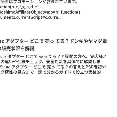
本記事はプロモーションが含まれています。
nction(b,c,f,g,a,d,e)
MoshimoAffiliateObject=a;b=b||function()
guments.currentScript=c.curre...
 ac アダプター どこで 売っ てる？ドンキやヤマダ電
の販売状況を解説
 ac アダプター どこで 売っ てる？と疑問の方へ、実店舗と
販の違いや仕様チェック、安全対策を具体的に解説しま
9v ac アダプター どこで 売っ てる？の答えとPSE確認や
ラグ極性の見方まで一読で分かるガイドで役立つ実践的な
ツも掲載しています