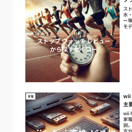
ス
水・
ー
モ
も
wi
家電
主
wi
家
説。
方