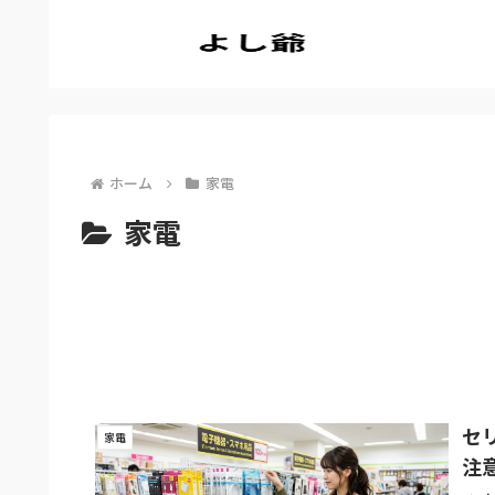
ホーム
家電
家電
セ
家電
注