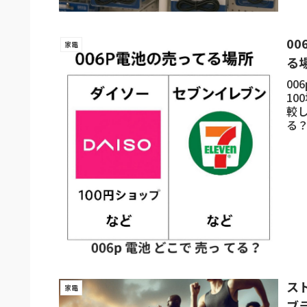
0
家電
る
00
1
較し
る
す
ス
家電
ブ